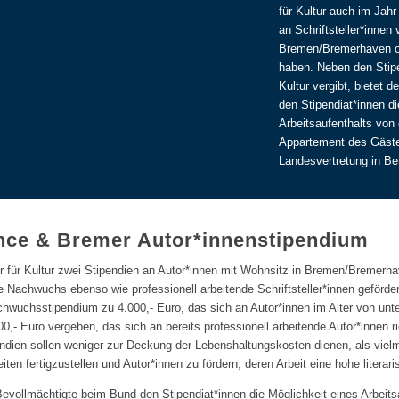
für Kultur auch im Jahr
an Schriftsteller*innen
Bremen/Bremerhaven o
haben. Neben den Stipe
Kultur vergibt, bietet 
den Stipendiat*innen di
Arbeitsaufenthalts von
Appartement des Gäst
Landesvertretung in Ber
ence & Bremer Autor*innenstipendium
tor für Kultur zwei Stipendien an Autor*innen mit Wohnsitz in Bremen/Breme
he Nachwuchs ebenso wie professionell arbeitende Schriftsteller*innen geförd
wuchsstipendium zu 4.000,- Euro, das sich an Autor*innen im Alter von unte
00,- Euro vergeben, das sich an bereits professionell arbeitende Autor*innen ri
endien sollen weniger zur Deckung der Lebenshaltungskosten dienen, als viel
iten fertigzustellen und Autor*innen zu fördern, deren Arbeit eine hohe literar
Bevollmächtigte beim Bund den Stipendiat*innen die Möglichkeit eines Arbeits