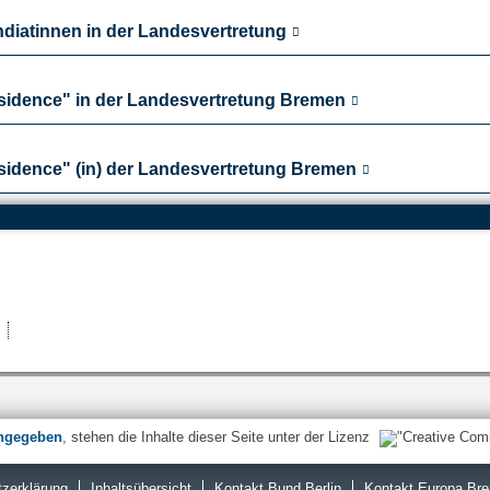
diatinnen in der Landesvertretung
esidence" in der Landesvertretung Bremen
esidence" (in) der Landesvertretung Bremen
er Landesvertretung Bremen
ngegeben
, stehen die Inhalte dieser Seite unter der Lizenz
zerklärung
Inhaltsübersicht
Kontakt Bund Berlin
Kontakt Europa Br