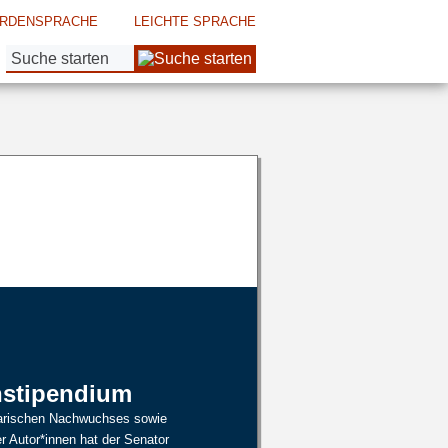
RDENSPRACHE
LEICHTE SPRACHE
Suche:
nstipendium
erarischen Nachwuchses sowie
er Autor*innen hat der Senator