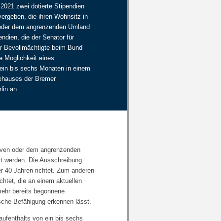
 2021 zwei dotierte Stipendien
 vergeben, die ihren Wohnsitz in
der dem angrenzenden Umland
ndien, die der Senator für
der Bevollmächtigte beim Bund
e Möglichkeit eines
 ein bis sechs Monaten in einem
ehauses der Bremer
lin an.
rhaven oder dem angrenzenden
ert werden. Die Ausschreibung
r 40 Jahren richtet. Zum anderen
chtet, die an einem aktuellen
mehr bereits begonnene
ische Befähigung erkennen lässt.
aufenthalts von ein bis sechs